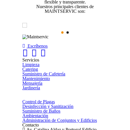
flexible y transparente.
Nuestros principales clientes de
MAINTSERVIC son:
Escríbenos
Servicios
Limpieza
Catering
Suministro de Cafetería
Mantenimiento
Mensajería
Jardinería
Control de Plagas
Desinfección y Sanitización
Suministro de Baños
Ambientación
Administración de Conjuntos y Edificios
Contacto
Av. Catalina Aldaz y Portugal Edificio