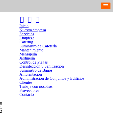
Inicio
Nuestra empresa
Servicios
Limpieza
Catering
Suministro de Cafetería
Mantenimiento
Mensajería
Jardinería
Control de Plagas
Desinfección y Sanitización
Suministro de Baños
Ambientación
Administración de Conjuntos y Edificios
Clientes
Trabaja con nosotros
Proveedores
Contacto
0
1
2